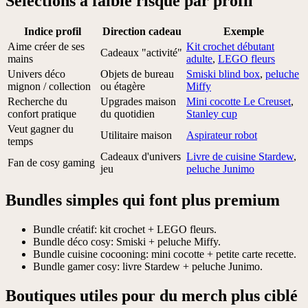
Sélections à faible risque par profil
Indice profil
Direction cadeau
Exemple
Aime créer de ses
Kit crochet débutant
Cadeaux "activité"
mains
adulte
,
LEGO fleurs
Univers déco
Objets de bureau
Smiski blind box
,
peluche
mignon / collection
ou étagère
Miffy
Recherche du
Upgrades maison
Mini cocotte Le Creuset
,
confort pratique
du quotidien
Stanley cup
Veut gagner du
Utilitaire maison
Aspirateur robot
temps
Cadeaux d'univers
Livre de cuisine Stardew
,
Fan de cosy gaming
jeu
peluche Junimo
Bundles simples qui font plus premium
Bundle créatif: kit crochet + LEGO fleurs.
Bundle déco cosy: Smiski + peluche Miffy.
Bundle cuisine cocooning: mini cocotte + petite carte recette.
Bundle gamer cosy: livre Stardew + peluche Junimo.
Boutiques utiles pour du merch plus ciblé