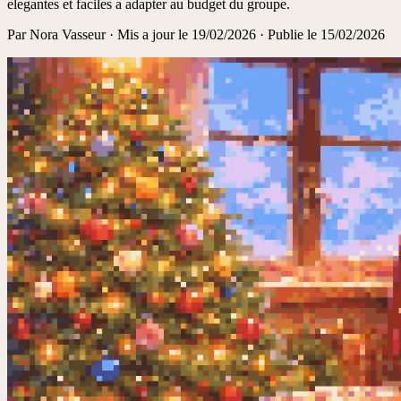
elegantes et faciles a adapter au budget du groupe.
Par
Nora Vasseur
·
Mis a jour le
19/02/2026
· Publie le 15/02/2026